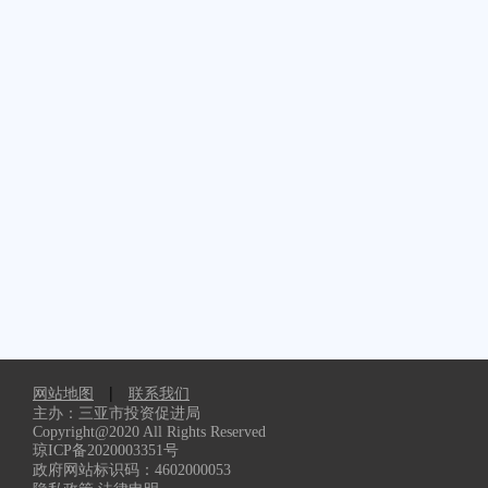
申请
名称、文号或者便
公开
于行政单位查询的
政府
其他特征性描述
信息
获取信息的方式
身份证明
申请人身份证
附件
明材料复印件
申请人：
（签名或者盖章）
网站地图
|
联系我们
1、公民提交申请时必
主办：三亚市投资促进局
备注
Copyright@2020 All Rights Reserved
2、法人或者其他组织
琼ICP备2020003351号
证复印件，否则不予受
政府网站标识码：4602000053