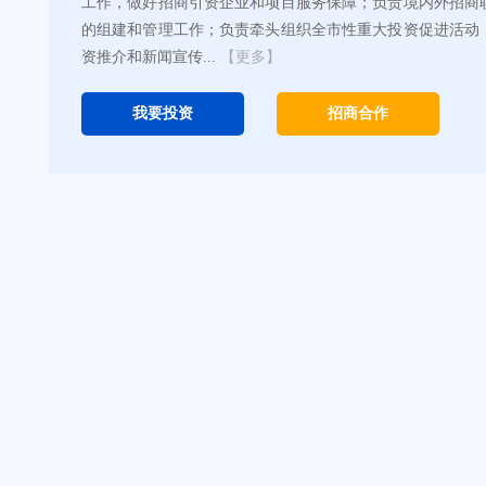
工作，做好招商引资企业和项目服务保障；负责境内外招商
式。
的组建和管理工作；负责牵头组织全市性重大投资促进活动
主动公开时限
资推介和新闻宣传...
【更多】
信息形成或者变更之日起2
的从其规定。
我要投资
招商合作
主动公开方式
全文发布
（二）依申请公开
工作机构、时间、地点
工作机构:三亚市投资促进
受理时间:周一至周五,8:00—1
外)；
联系电话：0898-88658173
传真号码：0898-88658180
通信地址：三亚市吉阳区旅文
受理范围
除行政单位主动公开的政府
向地方各级人民政府、对外以
人民政府部门（含派出机构、