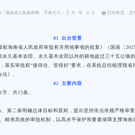
源：海南省人民政府网
字体大小：【
大
中
小
】
打印本页
文
01
出台背景
意授权海南省人民政府审批有关用地事项的批复》（国函〔202
和永久基本农田、永久基本农田以外的耕地超过三十五公顷
作，落实审批权“接得住、管得好”要求，在系统总结梳理我
办法》。
02
主要内容
余字、共15条。
条、第二条明确总体目标和原则，提出坚持依法依规严格审查
明、精准高效的审批机制，以高水平保护和要素保障支撑海南